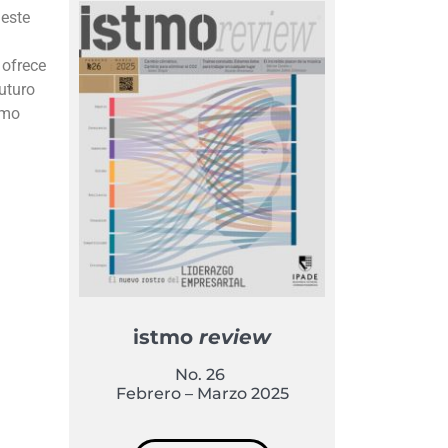
 este
 ofrece
uturo
omo
istmo
review
No. 26
Febrero – Marzo 2025