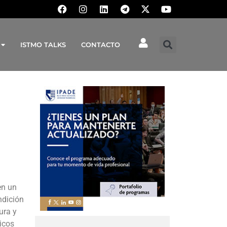
ISTMO TALKS
CONTACTO
en un
ndición
ura y
icos