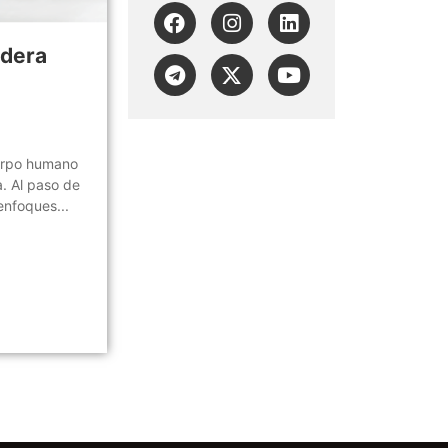
adera
cuerpo humano
. Al paso de
enfoques...