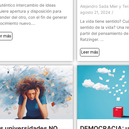
auténtico intercambio de ideas
Alejandro Sada Mier y Te
uiere apertura y disposición para
agosto 21, 2024
/
ender del otro, con el fin de generar
La vida tiene sentido? Cuá
ocimiento nuevo....
sentido de la vida? Una re
partir del pensamiento d
er más
Ratzinger. ...
Leer más
s universidades NO
DEMOCRACIA: un