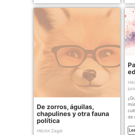
Pa
ed
Héc
jun
¿Qu
mús
De zorros, águilas,
cul
chapulines y otra fauna
de 
política
Le
Héctor Zagal