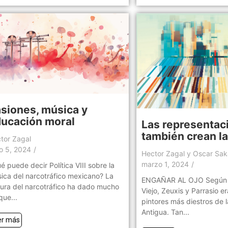
siones, música y
ucación moral
Las representac
también crean la
tor Zagal
io 5, 2024
/
Hector Zagal y Oscar Sa
marzo 1, 2024
/
é puede decir Política VIII sobre la
ica del narcotráfico mexicano? La
ENGAÑAR AL OJO Según Pl
tura del narcotráfico ha dado mucho
Viejo, Zeuxis y Parrasio er
que...
pintores más diestros de l
Antigua. Tan...
er más