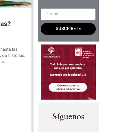
las?
SUSCRÍBETE
 hasta las
 de historias.
de...
Síguenos