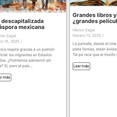
Grandes libros y
 descapitalizada
¿grandes pelícu
áspora mexicana
Héctor Zagal
febrero 12, 2025
/
tor Zagal
o 16, 2025
/
La pantalla, desde el cine
plata formas, están ávidas
ico respira gracias a un pulmón
Tal pa rece que el triunfo 
ificial: los migrantes en Estados
dos. ¿Podríamos sobrevivir sin
s? Sí, pero el país...
Leer más
er más