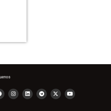
guenos