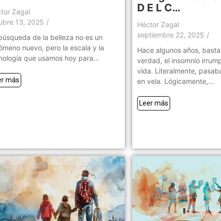
D E L C…
tor Zagal
ubre 13, 2025
/
Héctor Zagal
septiembre 22, 2025
/
búsqueda de la belleza no es un
ómeno nuevo, pero la escala y la
Hace algunos años, bastan
nología que usamos hoy para...
verdad, el insomnio irrum
vida. Literalmente, pasab
er más
en vela. Lógicamente,...
Leer más