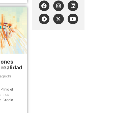
iones
 realidad
kaguchi
inio el
an los
a Grecia