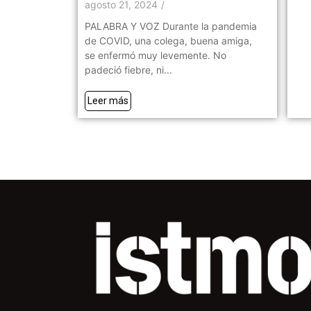
agosto 21, 2024
/
PALABRA Y VOZ Durante la pandemia
de COVID, una colega, buena amiga,
se enfermó muy levemente. No
padeció fiebre, ni...
Leer más