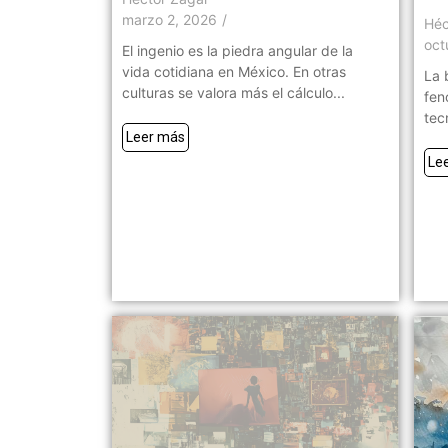
marzo 2, 2026
/
Héc
oct
El ingenio es la piedra angular de la
vida cotidiana en México. En otras
La 
culturas se valora más el cálculo...
fen
tec
Leer más
Le