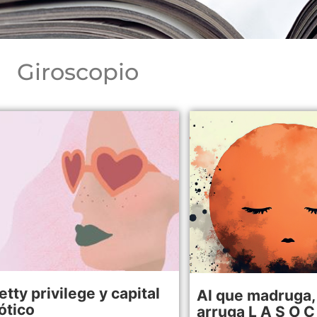
Giroscopio
etty privilege y capital
Al que madruga, 
ótico
arruga L A S O C 