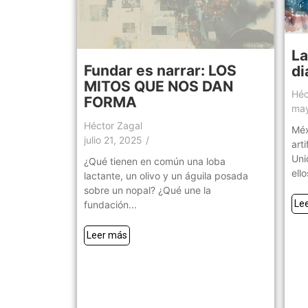
La
Fundar es narrar: LOS
di
MITOS QUE NOS DAN
Héc
FORMA
may
Héctor Zagal
Méx
julio 21, 2025
/
art
Uni
¿Qué tienen en común una loba
ello
lactante, un olivo y un águila posada
sobre un nopal? ¿Qué une la
Le
fundación...
Leer más