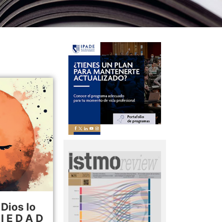
Dios lo
I E D A D