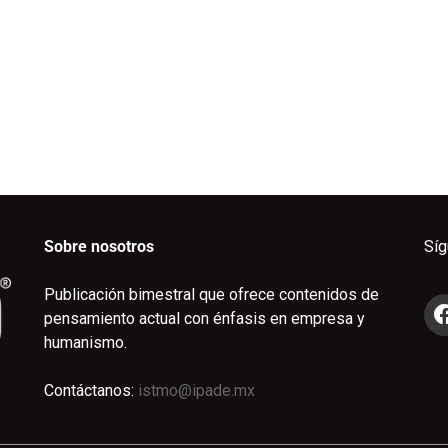
Sobre nosotros
Sí
Publicación bimestral que ofrece contenidos de
pensamiento actual con énfasis en empresa y
humanismo.
Contáctanos:
istmo@ipade.mx