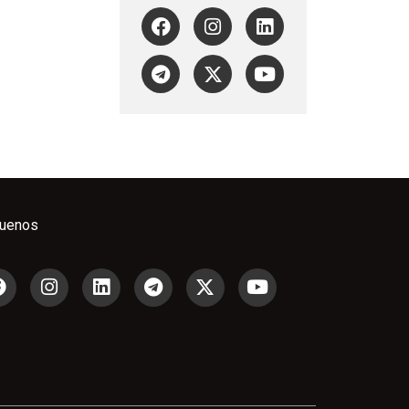
guenos