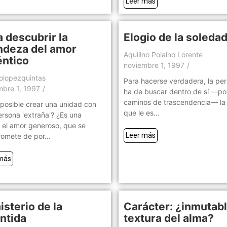
Leer más
a descubrir la
Elogio de la soleda
ndeza del amor
Aquilino Polaino Lorente
éntico
noviembre 1, 1997
/
solopezquintas
Para hacerse verdadera, la pe
mbre 1, 1997
/
ha de buscar dentro de sí —po
caminos de trascendencia— la
posible crear una unidad con
que le es...
rsona 'extraña'? ¿Es una
 el amor generoso, que se
Leer más
omete de por...
más
isterio de la
Carácter: ¿inmutab
ántida
textura del alma?