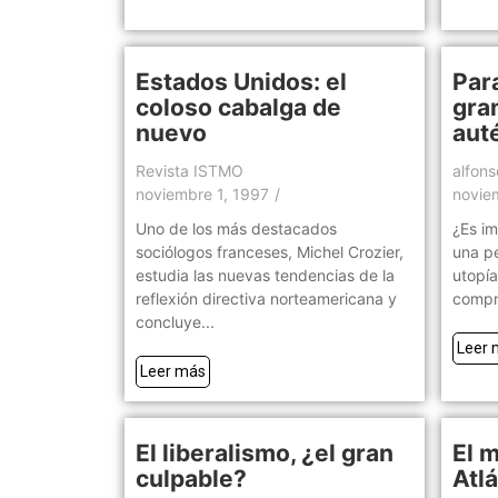
Estados Unidos: el
Par
coloso cabalga de
gra
nuevo
aut
Revista ISTMO
alfon
noviembre 1, 1997
/
novie
Uno de los más destacados
¿Es im
sociólogos franceses, Michel Crozier,
una pe
estudia las nuevas tendencias de la
utopía
reflexión directiva norteamericana y
compr
concluye...
Leer 
Leer más
El liberalismo, ¿el gran
El m
culpable?
Atl