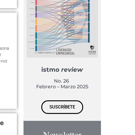
d
rsona
r
 voz
istmo
review
No. 26
Febrero – Marzo 2025
SUSCRÍBETE
le
Newsletter