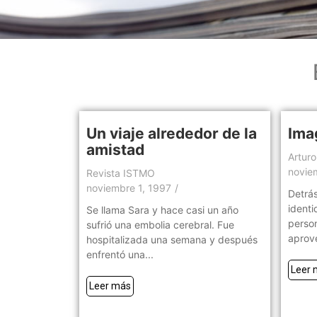
Un viaje alrededor de la
Ima
amistad
Artur
novie
Revista ISTMO
noviembre 1, 1997
/
Detrá
identi
Se llama Sara y hace casi un año
person
sufrió una embolia cerebral. Fue
aprove
hospitalizada una semana y después
enfrentó una...
Leer 
Leer más