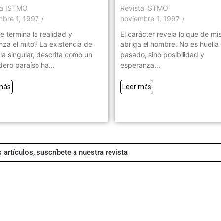
ta ISTMO
Revista ISTMO
mbre 1, 1997
/
noviembre 1, 1997
/
 termina la realidad y
El carácter revela lo que de mis
za el mito? La existencia de
abriga el hombre. No es huella
sla singular, descrita como un
pasado, sino posibilidad y
ero paraíso ha...
esperanza...
más
Leer más
 artículos, suscríbete a nuestra revista