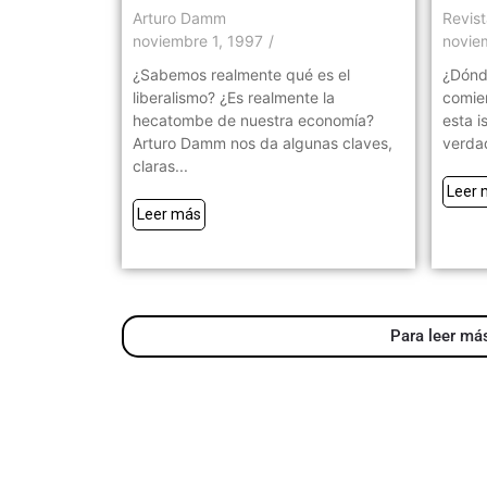
Arturo Damm
Revis
noviembre 1, 1997
/
novie
¿Sabemos realmente qué es el
¿Dónde
liberalismo? ¿Es realmente la
comien
hecatombe de nuestra economía?
esta i
Arturo Damm nos da algunas claves,
verdad
claras...
Leer 
Leer más
Para leer más