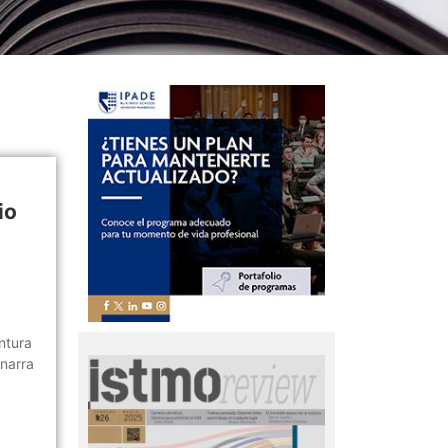
io
ntura
 narra