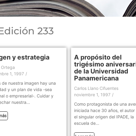
Edición 233
gen y estrategia
A propósito del
trigésimo aniversar
o Ortega
de la Universidad
mbre 1, 1997
/
Panamericana
s de nuestra imagen hay una
Carlos Llano Cifuentes
dad y un plan de vida -sea
noviembre 1, 1997
/
al o empresarial-. Cuidar y
char nuestra...
Como protagonista de una ave
iniciada hace 30 años, el autor
más
el singular origen del IPADE, la
escuela de...