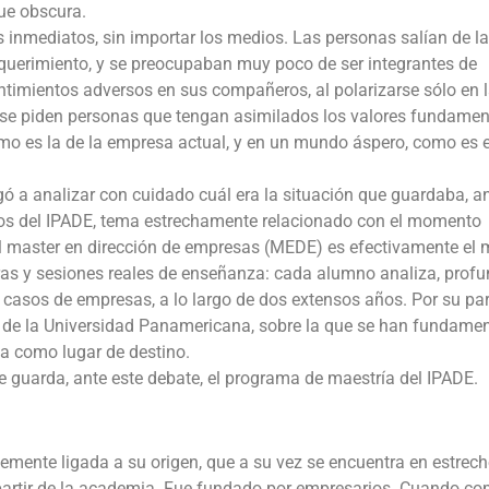
que obscura.
 inmediatos, sin importar los medios. Las personas salían de l
querimiento, y se preocupaban muy poco de ser integrantes de
ntimientos adversos en sus compañeros, al polarizarse sólo en 
 , se piden personas que tengan asimilados los valores fundamen
como es la de la empresa actual, y en un mundo áspero, como es e
ó a analizar con cuidado cuál era la situación que guardaba, a
ios del IPADE, tema estrechamente relacionado con el momento
l master en dirección de empresas (MEDE) es efectivamente el
as y sesiones reales de enseñanza: cada alumno analiza, profu
casos de empresas, a lo largo de dos extensos años. Por su part
ra de la Universidad Panamericana, sobre la que se han fundame
a como lugar de destino.
e guarda, ante este debate, el programa de maestría del IPADE.
lemente ligada a su origen, que a su vez se encuentra en estrec
 partir de la academia. Fue fundado por empresarios. Cuando c