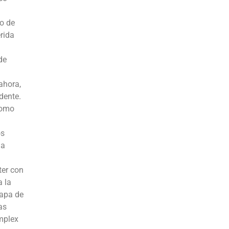
do de
rida
de
ahora,
dente.
como
os
la
ter con
a la
tapa de
as
omplex