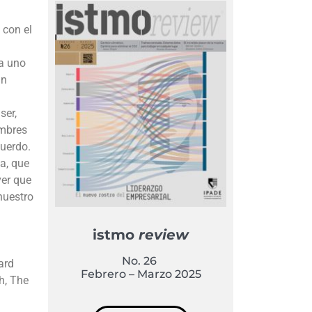
 con el
da uno
in
ser,
ombres
cuerdo.
a, que
ver que
nuestro
istmo
review
No. 26
ard
Febrero – Marzo 2025
h, The