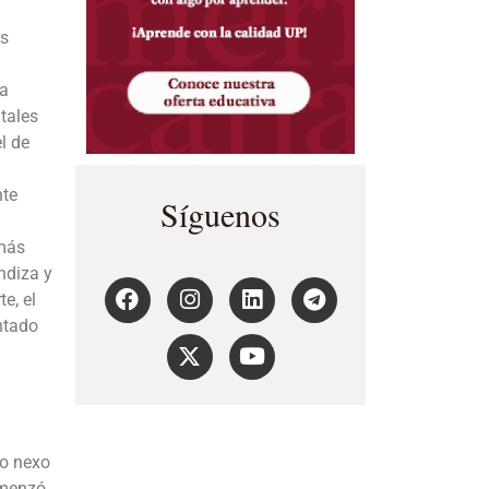
as
la
tales
l de
nte
Síguenos
 más
ndiza y
e, el
ntado
ho nexo
omenzó,