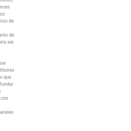
onces
mos
icio de
unto de
ría ser,
que
ituirse
lo que
 fundar
a
 con
nerales