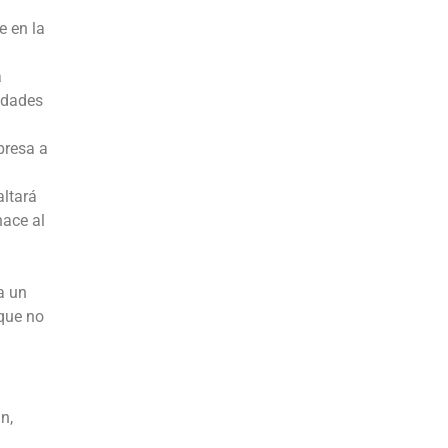
e en la
a
sidades
presa a
altará
hace al
a un
 que no
n,