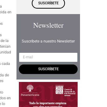
SUSCRÍBETE
la
bida en
Newsletter
os
s
 de la
Suscríbete a nuestro Newsletter
 tenían
tunidad
s cada
SUSCRÍBETE
da de
es
ro
ados en
 lo