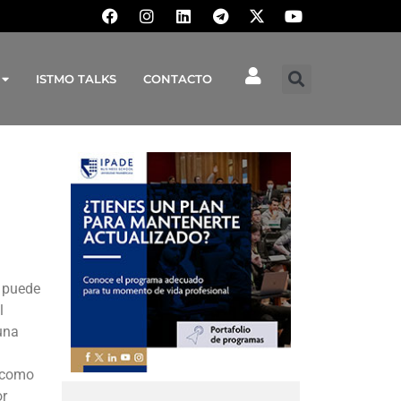
ISTMO TALKS
CONTACTO
a puede
l
una
o como
or