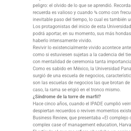
peligro: el olvido de lo que se aprendió. Recor
recuerda es valioso y cuando ¾ como con frecue
inevitable paso del tiempo, lo cual es también u
Los protagonistas del inicio de esta Universida
podrá aportar, en su momento, sus más hondas v
haberlo intensamente vivido.
Revivir lo existencialmente vivido acontece ant
como si estuviesen sujetas a la cadencia del t
con mentalidad de ceremonia tanta importancia l
Como es sabido en México, la Universidad Panam
surgió de una escuela de negocios, característi
son las escuelas de negocios las que brotan de 
caso, la rama se erigió en el tronco mismo.
¿Síndrome de la torre de marfil?
Hace cinco años, cuando el IPADE cumplió veint
despiertan recuerdos o reviven momentos existenc
Business Review, que presentaba «El complejo c
complex case of management education, Harvard 