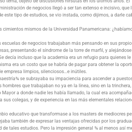
so tema, objeto de discusiones hirsutas en los últimos años. El
ministración de negocios llegó a ser tan extenso e incisivo, que 
e este tipo de estudios, se vio instada, como dijimos, a darle ca
los cimientos mismos de la Universidad Panamericana: ¿habíam
las escuelas de negocios trabajaban más pensando en sus propio
as, presentando el síndrome de la torre de marfil, y alejándose
. Se decía incluso que la academia era un refugio para quienes le
isma era un costo que se habría de pagar para obtener la opor
e empresa limpios, silenciosos…e inútiles.
maestría¾ se subrayaba su impaciencia para ascender a puesto
 hombres que trabajaban no ya en la línea, sino en la trinchera,
Mayor a donde nadie les había llamado, la cual era acompaña
 a sus colegas, y de experiencia en las más elementales relacion
cambio educativo que transformase a los masters de mediocres pe
jaba también de expresar las ventajas ofrecidas por los gradu
 de tales estudios. Pero la impresión general ¾ al menos así me