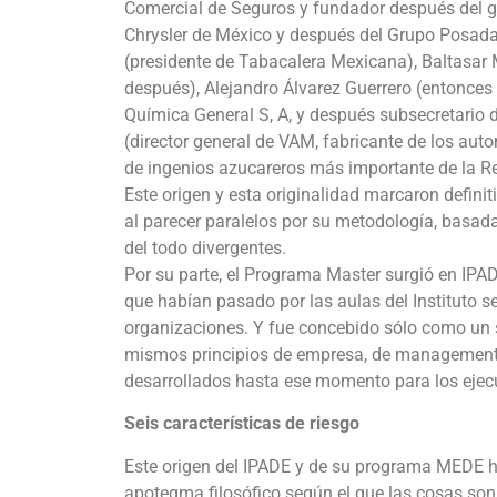
Comercial de Seguros y fundador después del 
Chrysler de México y después del Grupo Posada
(presidente de Tabacalera Mexicana), Baltasar
después), Alejandro Álvarez Guerrero (entonces 
Química General S, A, y después subsecretario 
(director general de VAM, fabricante de los aut
de ingenios azucareros más importante de la Re
Este origen y esta originalidad marcaron definit
al parecer paralelos por su metodología, basada
del todo divergentes.
Por su parte, el Programa Master surgió en IP
que habían pasado por las aulas del Instituto se
organizaciones. Y fue concebido sólo como un s
mismos principios de empresa, de management, 
desarrollados hasta ese momento para los ejecuti
Seis características de riesgo
Este origen del IPADE y de su programa MEDE h
apotegma filosófico según el que las cosas so