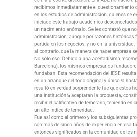
recibimos inmediatamente el cuestionamiento de
en los estudios de administración, quienes se e
iniciado este trabajo académico desconectados 
un nacimiento anómalo. Se les contestó que no
administración, aunque por razones históricas 
partida en los negocios, y no en la universidad. 
al contrario, que la manera de hacer empresa se 
No sólo eso. Debido a una acertadísima recomen
Barcelona), los mismos empresarios fundadores 
fundaban. Esta recomendación del IESE resultab
en un arranque del todo original y único ¾ hast
resultó en verdad sorprendente fue que estos h
una institución¾ aceptaran la propuesta, const
recibir el calificativo de temerario, teniendo 
un alto índice de temeridad.
Fue así como el primero y los subsiguientes pr
con más de cinco años de experiencia en esa fun
entonces significados en la comunidad de los n