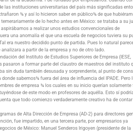
 las instituciones universitarias del país más significadas ent
xtrañaron ¾ y así lo hicieron saber en público¾ de que hubiéra
temerariamente de lo hecho antes en México: se trataba a su ju
 aspirábamos a realizar unos estudios convencionales de
fuera una anomalía el que una escuela de negocios tuviera su p
Tal era nuestro decidido punto de partida. Pues lo natural parece
analizara a partir de la empresa y no de otro lado.
dación del Instituto de Estudios Superiores de Empresa (IESE,
pasaron a formar parte del claustro de maestros del instituto 
a sin duda también desusada y sorprendente, al punto de const
a donde sabemos¾ fuera del área de influencia del IPADE. Pero 
ombres de empresa ¾ los cuales en su inicio querían solamente
ituyéndose de este modo en profesores de aquélla. Esto sí podrí
en cuenta que todo comienzo verdaderamente creativo ha de contar
ogramas de Alta Dirección de Empresa (AD-2) para directores ge
ción, fue impartido, en una tercera parte, por empresarios ya
egocios de México: Manuel Senderos Irigoyen (presidente de la