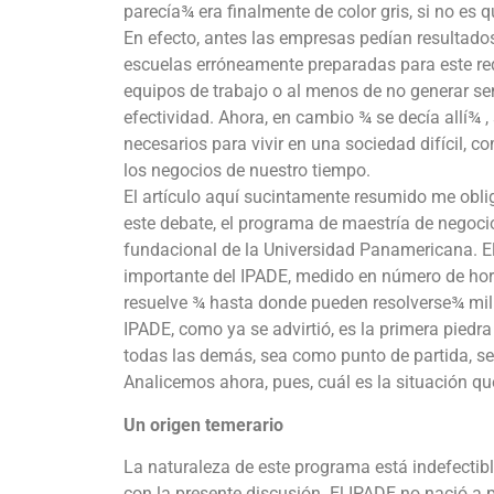
parecía¾ era finalmente de color gris, si no es 
En efecto, antes las empresas pedían resultados
escuelas erróneamente preparadas para este re
equipos de trabajo o al menos de no generar se
efectividad. Ahora, en cambio ¾ se decía allí¾
necesarios para vivir en una sociedad difícil, 
los negocios de nuestro tiempo.
El artículo aquí sucintamente resumido me oblig
este debate, el programa de maestría de negoc
fundacional de la Universidad Panamericana. E
importante del IPADE, medido en número de hor
resuelve ¾ hasta donde pueden resolverse¾ mil 
IPADE, como ya se advirtió, es la primera pied
todas las demás, sea como punto de partida, se
Analicemos ahora, pues, cuál es la situación qu
Un origen temerario
La naturaleza de este programa está indefectib
con la presente discusión. El IPADE no nació a