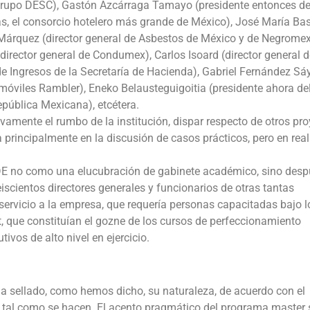
grupo DESC), Gastón Azcárraga Tamayo (presidente entonces d
s, el consorcio hotelero más grande de México), José María Bas
 Márquez (director general de Asbestos de México y de Negrome
director general de Condumex), Carlos Isoard (director general d
de Ingresos de la Secretaría de Hacienda), Gabriel Fernández S
omóviles Rambler), Eneko Belausteguigoitia (presidente ahora de
pública Mexicana), etcétera.
ivamente el rumbo de la institución, dispar respecto de otros pr
 principalmente en la discusión de casos prácticos, pero en rea
ADE no como una elucubración de gabinete académico, sino desp
iscientos directores generales y funcionarios de otras tantas
ervicio a la empresa, que requería personas capacitadas bajo l
que constituían el gozne de los cursos de perfeccionamiento
vos de alto nivel en ejercicio.
a sellado, como hemos dicho, su naturaleza, de acuerdo con el
n tal como se hacen. El acento pragmático del programa master 