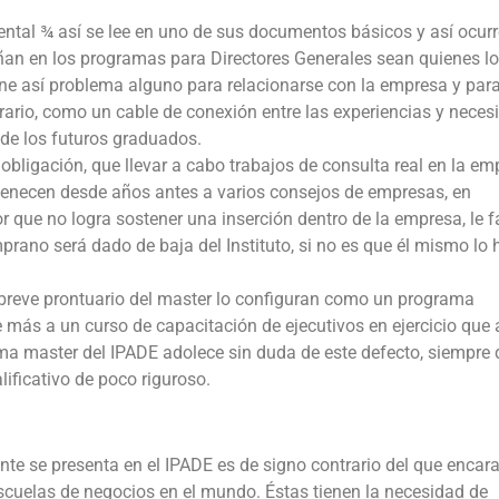
tal ¾ así se lee en uno de sus documentos básicos y así ocurr
an en los programas para Directores Generales sean quienes lo
ene así problema alguno para relacionarse con la empresa y par
rario, como un cable de conexión entre las experiencias y nece
de los futuros graduados.
y obligación, que llevar a cabo trabajos de consulta real en la em
rtenecen desde años antes a varios consejos de empresas, en
r que no logra sostener una inserción dentro de la empresa, le f
prano será dado de baja del Instituto, si no es que él mismo lo 
e breve prontuario del master lo configuran como un programa
 más a un curso de capacitación de ejecutivos en ejercicio que 
ama master del IPADE adolece sin duda de este defecto, siempre
ificativo de poco riguroso.
te se presenta en el IPADE es de signo contrario del que encara
scuelas de negocios en el mundo. Éstas tienen la necesidad de