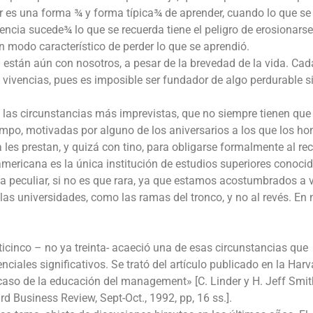
dar es una forma ¾ y forma típica¾ de aprender, cuando lo que se
ncia sucede¾ lo que se recuerda tiene el peligro de erosionarse
n modo característico de perder lo que se aprendió.
d están aún con nosotros, a pesar de la brevedad de la vida. Ca
ivencias, pues es imposible ser fundador de algo perdurable s
e las circunstancias más imprevistas, que no siempre tienen que 
iempo, motivadas por alguno de los aniversarios a los que los h
es prestan, y quizá con tino, para obligarse formalmente al re
ericana es la única institución de estudios superiores conocid
ca peculiar, si no es que rara, ya que estamos acostumbrados a 
las universidades, como las ramas del tronco, y no al revés. En 
icinco – no ya treinta- acaeció una de esas circunstancias que
iales significativos. Se trató del artículo publicado en la Harv
aso de la educación del management» [C. Linder y H. Jeff Smit
Business Review, Sept-Oct., 1992, pp, 16 ss.].