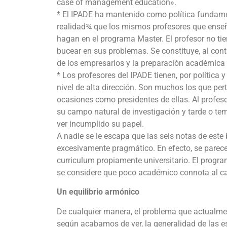
case of management education».
* El IPADE ha mantenido como política fundamen
realidad¾ que los mismos profesores que enseñ
hagan en el programa Master. El profesor no ti
bucear en sus problemas. Se constituye, al cont
de los empresarios y la preparación académica 
* Los profesores del IPADE tienen, por política 
nivel de alta dirección. Son muchos los que pe
ocasiones como presidentes de ellas. Al profeso
su campo natural de investigación y tarde o tem
ver incumplido su papel.
A nadie se le escapa que las seis notas de est
excesivamente pragmático. En efecto, se parece
curriculum propiamente universitario. El progr
se considere que poco académico connota al cal
Un equilibrio armónico
De cualquier manera, el problema que actualmen
según acabamos de ver, la generalidad de las e