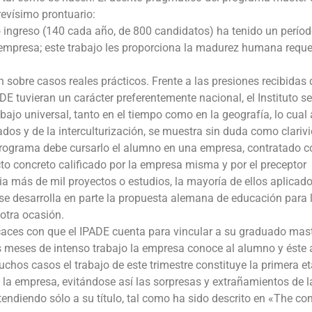
revísimo prontuario:
o ingreso (140 cada año, de 800 candidatos) ha tenido un perío
la empresa; este trabajo les proporciona la madurez humana reque
 sobre casos reales prácticos. Frente a las presiones recibidas 
E tuvieran un carácter preferentemente nacional, el Instituto se
ajo universal, tanto en el tiempo como en la geografía, lo cual 
ados y de la interculturización, se muestra sin duda como clarivi
 programa debe cursarlo el alumno en una empresa, contratado 
cto concreto calificado por la empresa misma y por el preceptor
a más de mil proyectos o estudios, la mayoría de ellos aplicad
e desarrolla en parte la propuesta alemana de educación para 
 otra ocasión.
ficaces con que el IPADE cuenta para vincular a su graduado mas
s meses de intenso trabajo la empresa conoce al alumno y éste 
chos casos el trabajo de este trimestre constituye la primera e
e la empresa, evitándose así las sorpresas y extrañamientos de l
endiendo sólo a su título, tal como ha sido descrito en «The c