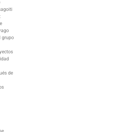
e
agoiti
x
e
áyago
l grupo
oyectos
lidad
ués de
os
se