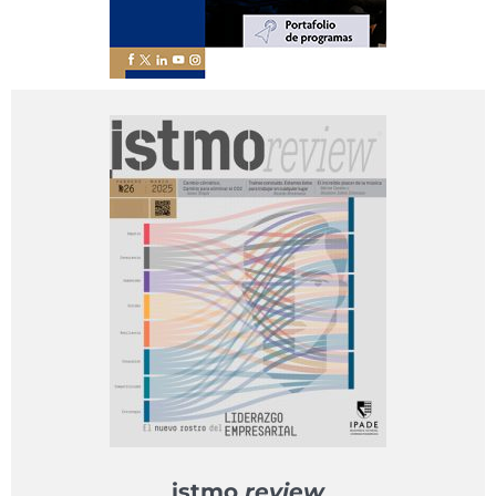
istmo
review