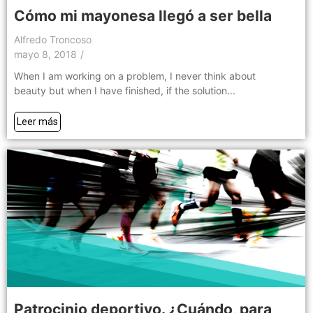
Cómo mi mayonesa llegó a ser bella
Alfredo Troncoso
mayo 8, 2018
/
When I am working on a problem, I never think about
beauty but when I have finished, if the solution...
Leer más
Patrocinio deportivo. ¿Cuándo, para