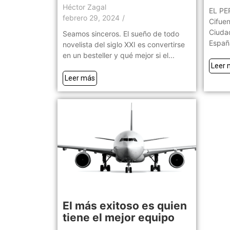
Héctor Zagal
EL PE
febrero 29, 2024
/
Cifuen
Ciuda
Seamos sinceros. El sueño de todo
España
novelista del siglo XXI es convertirse
en un besteller y qué mejor si el...
Leer 
Leer más
El más exitoso es quien
tiene el mejor equipo