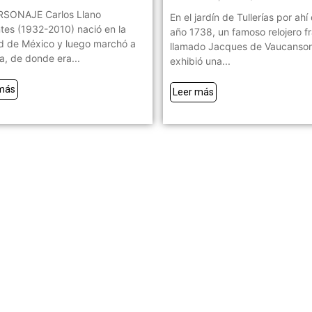
RSONAJE Carlos Llano
En el jardín de Tullerías por ahí 
tes (1932-2010) nació en la
año 1738, un famoso relojero f
d de México y luego marchó a
llamado Jacques de Vaucanso
, de donde era...
exhibió una...
más
Leer más