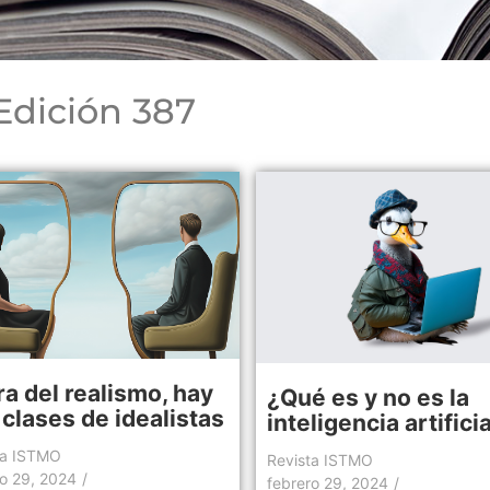
Edición 387
ra del realismo, hay
¿Qué es y no es la
clases de idealistas
inteligencia artifici
ta ISTMO
Revista ISTMO
ro 29, 2024
/
febrero 29, 2024
/