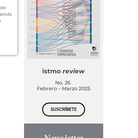
del
rancés
n
istmo
review
No. 26
Febrero – Marzo 2025
SUSCRÍBETE
Newsletter