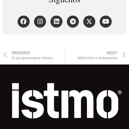
PREVIOUS
NEXT
El que quiera amor celeste…
Moda libre y democrática