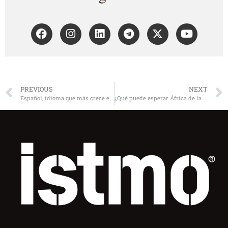
PREVIOUS
NEXT
Español, idioma que más crece en internet
¿Qué puede esperar África de la crisis mundial?