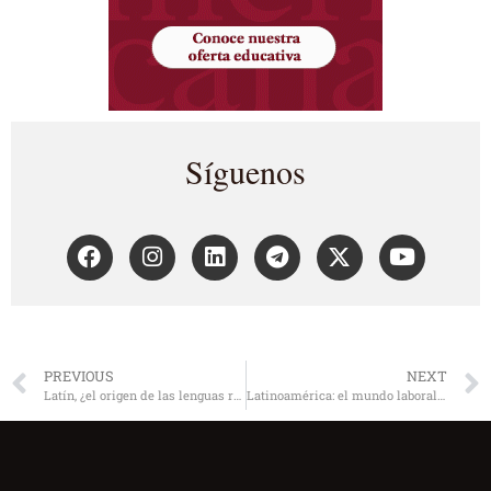
Síguenos
PREVIOUS
NEXT
Latín, ¿el origen de las lenguas romances?
Latinoamérica: el mundo laboral espera el «Genio de la mujer»