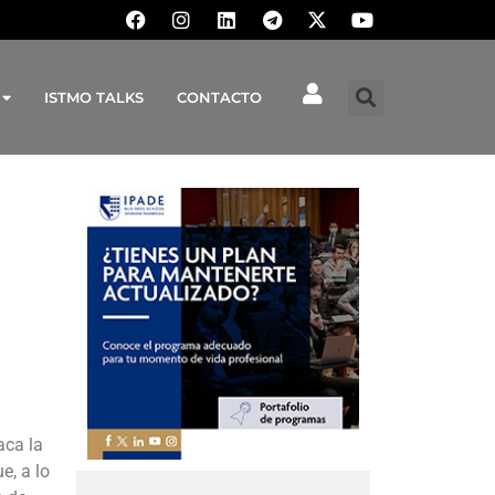
ISTMO TALKS
CONTACTO
aca la
e, a lo