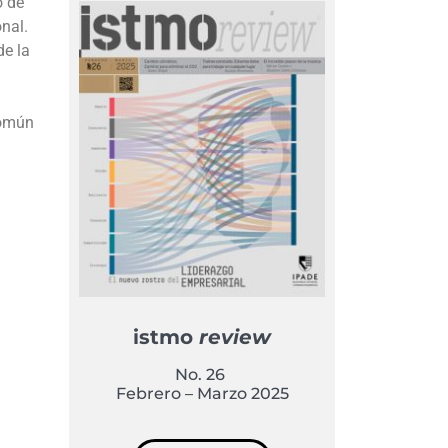
o de
nal.
de la
común
istmo
review
No. 26
Febrero – Marzo 2025