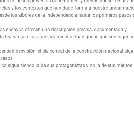
ológicas de los proyectos gobernantes, y menos por ser resultad
ancias y los contextos que han dado forma a nuestro andar nacio
esde los albores de la Independencia hasta los primeros pasos 
, los ensayos ofrecen una descripción precisa, documentada y
e la lejanía con los apasionamientos maniqueos que son lugar 
ensable revisión, el eje central de la construcción nacional siga
ocesos.
xico sigue siendo la de sus protagonistas y no la de sus méritos