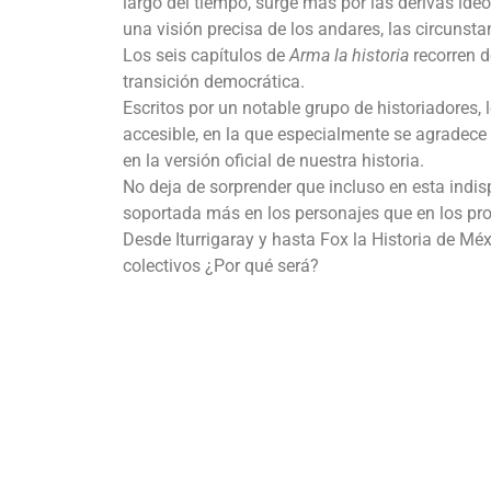
largo del tiempo, surge más por las derivas ide
una visión precisa de los andares, las circunst
Los seis capítulos de
Arma la historia
recorren d
transición democrática.
Escritos por un notable grupo de historiadores
accesible, en la que especialmente se agradec
en la versión oficial de nuestra historia.
No deja de sorprender que incluso en esta indisp
soportada más en los personajes que en los pr
Desde Iturrigaray y hasta Fox la Historia de Mé
colectivos ¿Por qué será?