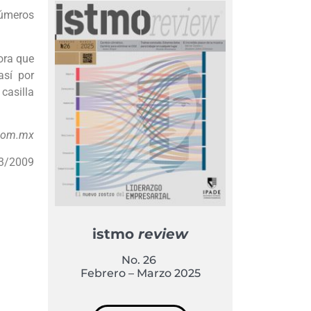
números
ora que
así por
casilla
.com.mx
3/2009
istmo
review
No. 26
Febrero – Marzo 2025