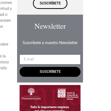
aciones
SUSCRÍBETE
irtud y
dad o
existen
Newsletter
os
Suscríbete a nuestro Newsletter
sobre
e la
inicio
ollo
SUSCRÍBETE