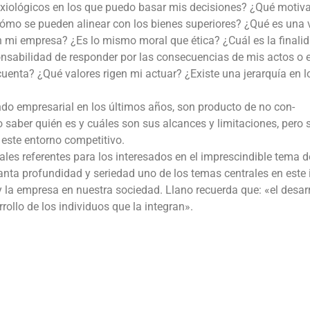
s axiológicos en los que puedo basar mis decisiones? ¿Qué motiv
cómo se pueden alinear con los bienes superiores? ¿Qué es una v
n mi empresa? ¿Es lo mismo moral que ética? ¿Cuál es la finali
onsabilidad de responder por las consecuencias de mis actos o 
uenta? ¿Qué valores rigen mi actuar? ¿Existe una jerarquía en l
do empresarial en los últimos años, son producto de no con-
 saber quién es y cuáles son sus alcances y limitaciones, pero 
 este entorno competitivo.
pales referentes para los interesados en el imprescindible tema d
nta profundidad y seriedad uno de los temas centrales en este 
y la empresa en nuestra sociedad. Llano recuerda que: «el desarr
rollo de los individuos que la integran».