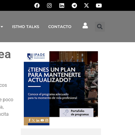
ISTMO TALKS
CONTACTO
ea
icos
te poco
a,
scita