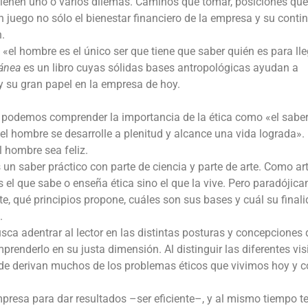
ntienen uno o varios dilemas. Caminos que tomar, posiciones que
n juego no sólo el bienestar financiero de la empresa y su conti
n.
«el hombre es el único ser que tiene que saber quién es para lle
ánea
es un libro cuyas sólidas bases antropológicas ayudan a
 y su gran papel en la empresa de hoy.
 podemos comprender la importancia de la ética como «el sabe
el hombre se desarrolle a plenitud y alcance una vida lograda». 
el hombre sea feliz.
s un saber práctico con parte de ciencia y parte de arte. Como ar
 es el que sabe o enseña ética sino el que la vive. Pero paradójic
te, qué principios propone, cuáles son sus bases y cuál su finali
.
sca adentrar al lector en las distintas posturas y concepciones 
enderlo en su justa dimensión. Al distinguir las diferentes vi
ónde derivan muchos de los problemas éticos que vivimos hoy y 
presa para dar resultados –ser eficiente–, y al mismo tiempo t