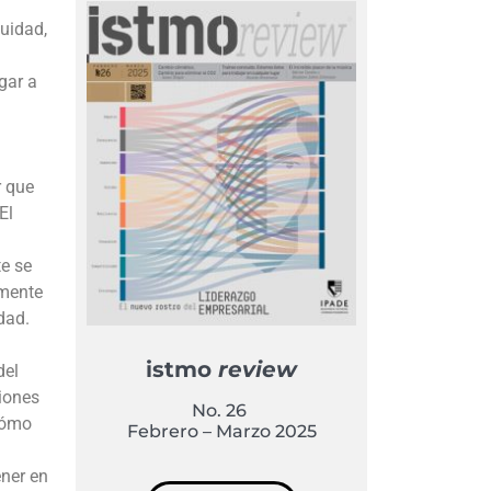
nuidad,
gar a
r que
El
te se
amente
dad.
istmo
review
del
siones
No. 26
cómo
Febrero – Marzo 2025
ener en