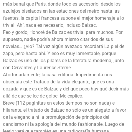
más banal que París, donde todo es accesorio: desde los
azulejos biselados en las estaciones del metro hasta las
fuentes, la capital francesa supone el mejor homenaje a lo
trivial. Ahí, nada es necesario, incluso Balzac.
Feo y gordo, Honoré de Balzac es trivial para muchos. Por
supuesto, nadie podría ahora mismo citar dos de sus
novelas… ¿vio? Tal vez algún avezado recordará La piel de
zapa, pero hasta ahí. Y eso es muy lamentable, porque
Balzac es uno de los pilares de la literatura moderna, junto
con Cervantes y Laurence Sterne.
Afortunadamente, la casa editorial Impedimenta nos
obsequia este Tratado de la vida elegante, que es una
gozada y que es de Balzac y del que poco hay qué decir más
allá de que se lee de golpe. Me explico.
Breve (112 paginitas en estos tiempos no son nada) e
hilarante, el tratado de Balzac no sólo es un alegato a favor
de la elegancia ni la promulgación de principios del
dandismo ni la apología del mundo fashionable. Luego de
leerlo verá que también es una radiografía humana.