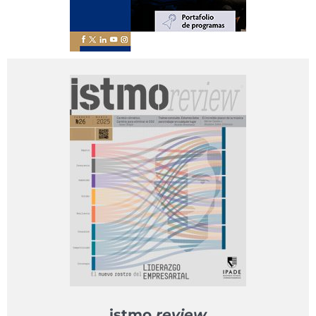
istmo
review