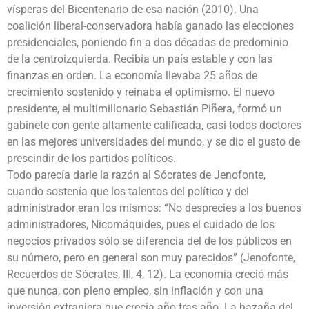
vísperas del Bicentenario de esa nación (2010). Una
coalición liberal-conservadora había ganado las elecciones
presidenciales, poniendo fin a dos décadas de predominio
de la centroizquierda. Recibía un país estable y con las
finanzas en orden. La economía llevaba 25 años de
crecimiento sostenido y reinaba el optimismo. El nuevo
presidente, el multimillonario Sebastián Piñera, formó un
gabinete con gente altamente calificada, casi todos doctores
en las mejores universidades del mundo, y se dio el gusto de
prescindir de los partidos políticos.
Todo parecía darle la razón al Sócrates de Jenofonte,
cuando sostenía que los talentos del político y del
administrador eran los mismos: “No desprecies a los buenos
administradores, Nicomáquides, pues el cuidado de los
negocios privados sólo se diferencia del de los públicos en
su número, pero en general son muy parecidos” (Jenofonte,
Recuerdos de Sócrates, III, 4, 12). La economía creció más
que nunca, con pleno empleo, sin inflación y con una
inversión extranjera que crecía año tras año. La hazaña del