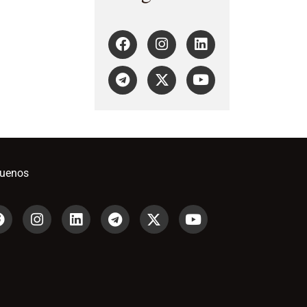
guenos