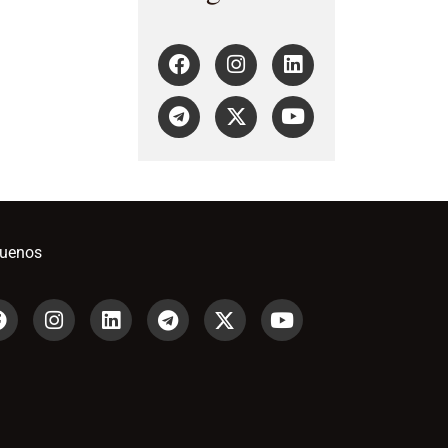
guenos