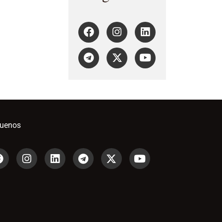
guenos