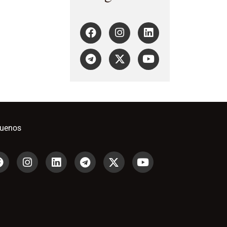
guenos