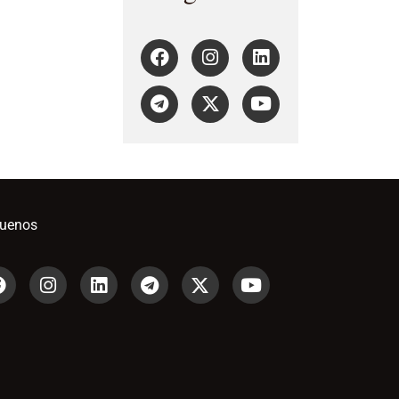
guenos