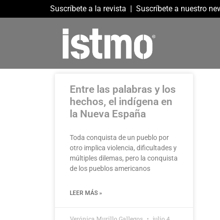
Suscríbete a la revista
|
Suscríbete a nuestro new
Entre las palabras y los
hechos, el indígena en
la Nueva España
Toda conquista de un pueblo por
otro implica violencia, dificultades y
múltiples dilemas, pero la conquista
de los pueblos americanos
LEER MÁS »
Verónica Murillo Gallegos
julio 4,