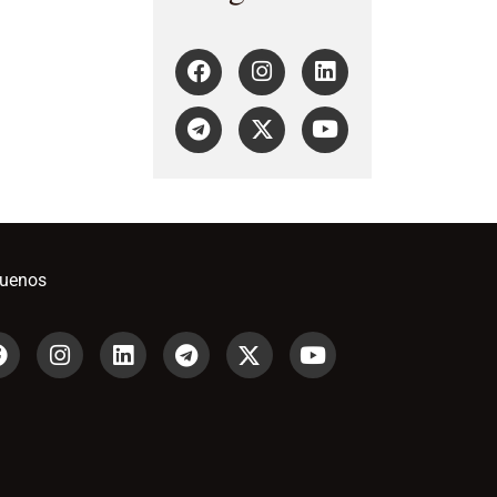
guenos