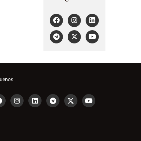
guenos