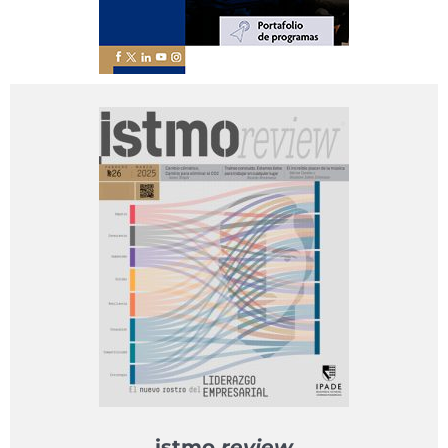
istmo
review