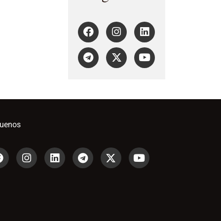
guenos