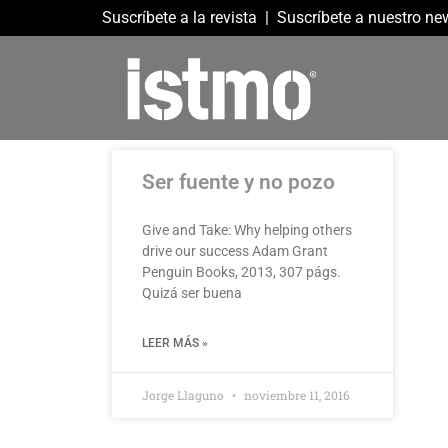
Suscríbete a la revista
|
Suscríbete a nuestro new
Ser fuente y no pozo
Give and Take: Why helping others
drive our success Adam Grant
Penguin Books, 2013, 307 págs.
Quizá ser buena
LEER MÁS »
Jorge Llaguno
noviembre 11, 2016