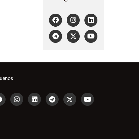
guenos