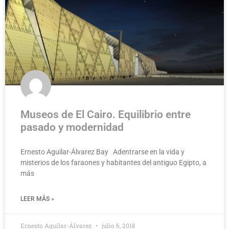
Museos de El Cairo. Equilibrio entre
pasado y modernidad
Ernesto Aguilar-Álvarez Bay Adentrarse en la vida y
misterios de los faraones y habitantes del antiguo Egipto, a
más
LEER MÁS »
Ernesto Aguilar-Álvarez
julio 6, 2018