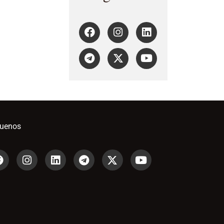
guenos