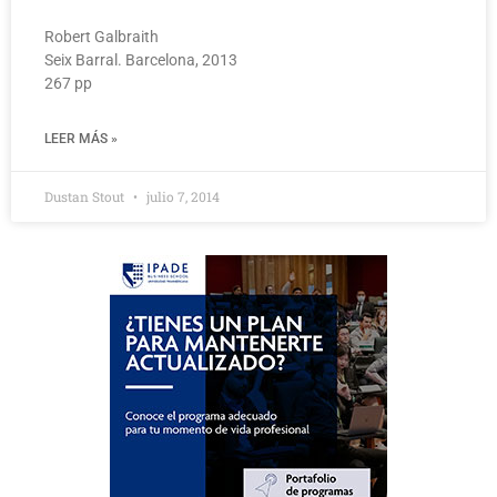
Robert Galbraith
Seix Barral. Barcelona, 2013
267 pp
LEER MÁS »
Dustan Stout
julio 7, 2014