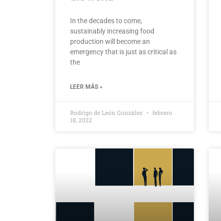
In the decades to come,
sustainably increasing food
production will become an
emergency that is just as critical as
the
LEER MÁS »
Rodrigo de León González
febrero
18, 2022