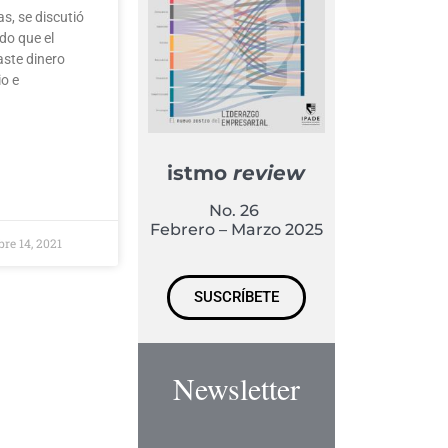
, se discutió
ido que el
ste dinero
io e
istmo
review
No. 26
Febrero – Marzo 2025
re 14, 2021
SUSCRÍBETE
Newsletter