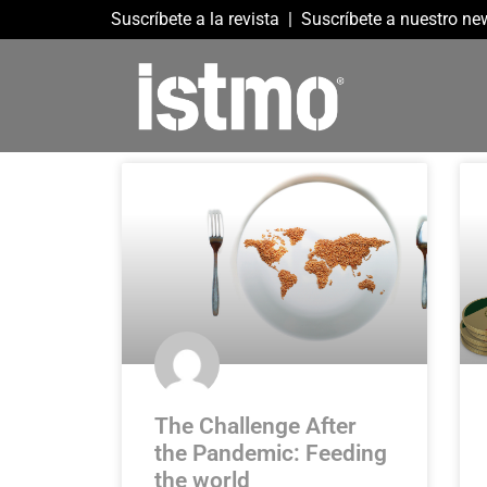
Suscríbete a la revista
|
Suscríbete a nuestro new
The Challenge After
the Pandemic: Feeding
the world