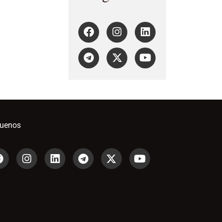
guenos