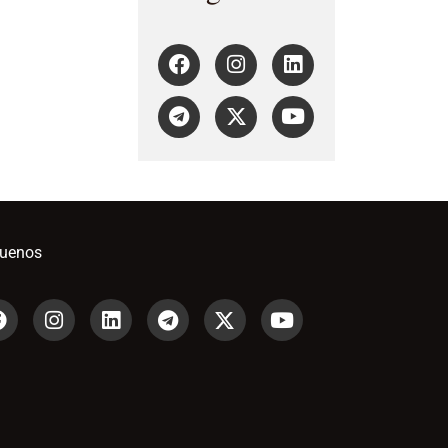
guenos