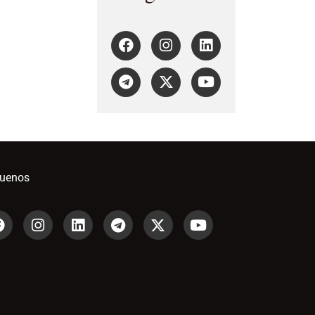
guenos