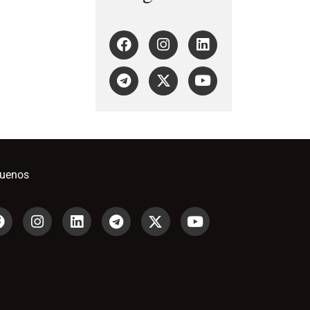
guenos