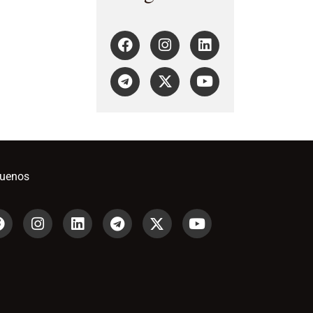
guenos