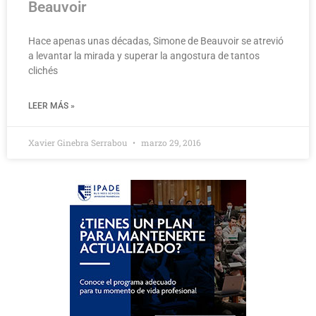
Beauvoir
Hace apenas unas décadas, Simone de Beauvoir se atrevió
a levantar la mirada y superar la angostura de tantos
clichés
LEER MÁS »
Xavier Ginebra Serrabou
marzo 29, 2016