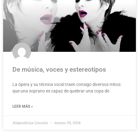
De música, voces y estereotipos
La ópera y su técnica vocal traen consigo diversos mitos:
que una soprano es capaz de quebrar una copa de
LEER MÁS »
Alejandrina Lincoln
marzo 29, 2016