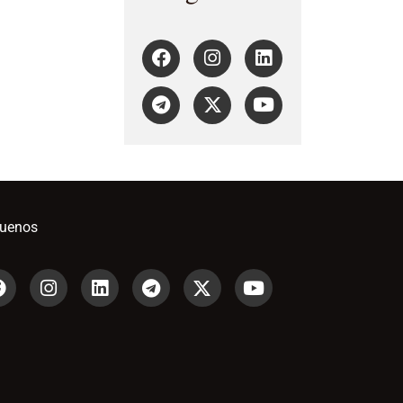
guenos