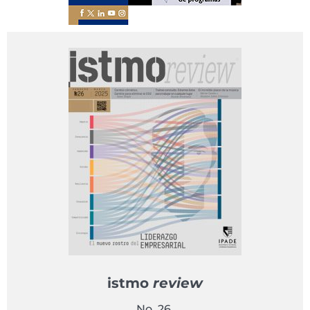
istmo
review
No. 26