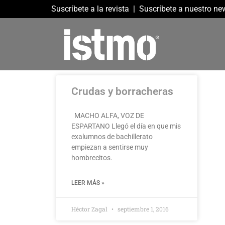
Suscríbete a la revista
|
Suscríbete a nuestro new
Crudas y borracheras
MACHO ALFA, VOZ DE
ESPARTANO Llegó el día en que mis
exalumnos de bachillerato
empiezan a sentirse muy
hombrecitos.
LEER MÁS »
Héctor Zagal
septiembre 1, 2016