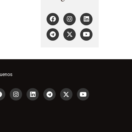
guenos