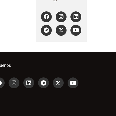
guenos