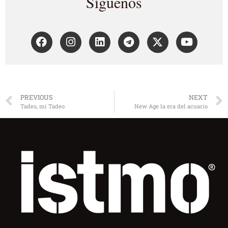
Síguenos
PREVIOUS
NEXT
Tadeo, mi Tadeo
New Age la era del acuario