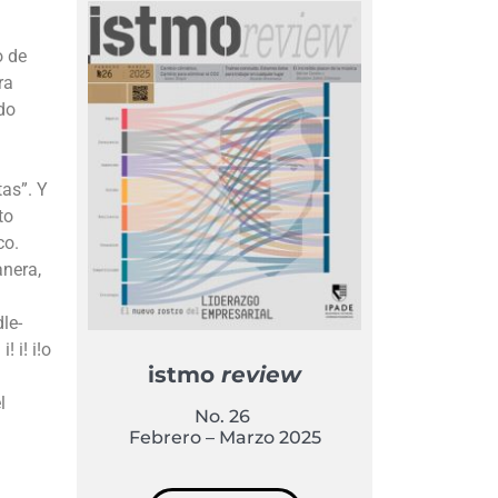
o de
ra
do
tas”. Y
to
co.
anera,
le-
 i! i!o
istmo
review
l
No. 26
Febrero – Marzo 2025