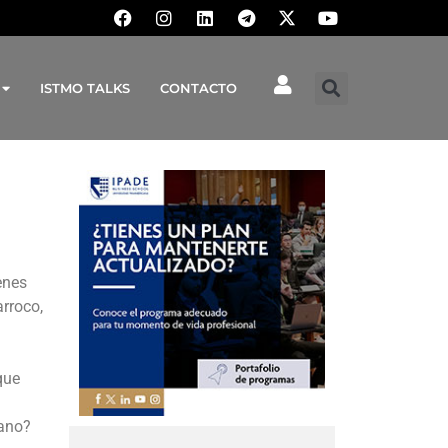
ISTMO TALKS
CONTACTO
enes
rroco,
que
mano?