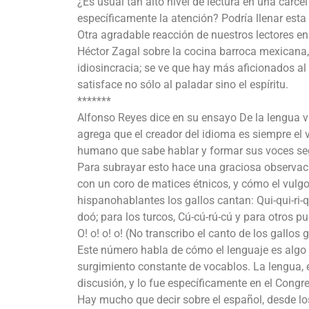
¿Es usual tan alto nivel de lectura en una cárce
específicamente la atención? Podría llenar esta
Otra agradable reacción de nuestros lectores en 
Héctor Zagal sobre la cocina barroca mexicana
idiosincracia; se ve que hay más aficionados a
satisface no sólo al paladar sino el espíritu.
*******
Alfonso Reyes dice en su ensayo De la lengua vu
agrega que el creador del idioma es siempre el vu
humano que sabe hablar y formar sus voces según
Para subrayar esto hace una graciosa observac
con un coro de matices étnicos, y cómo el vulgo
hispanohablantes los gallos cantan: Qui-qui-ri-qu
doó; para los turcos, Cú-cú-rú-cú y para otros pue
O! o! o! o! (No transcribo el canto de los gallo
Este número habla de cómo el lenguaje es algo v
surgimiento constante de vocablos. La lengua, 
discusión, y lo fue específicamente en el Congr
Hay mucho que decir sobre el español, desde l