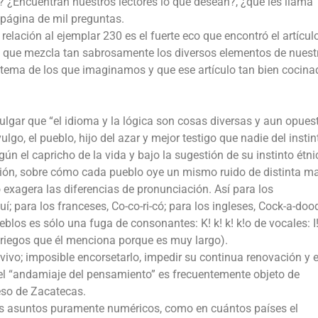
l? ¿Encuentran nuestros lectores lo que desean?, ¿qué les llama
 página de mil preguntas.
relación al ejemplar 230 es el fuerte eco que encontró el artícul
, que mezcla tan sabrosamente los diversos elementos de nuest
l tema de los que imaginamos y que ese artículo tan bien cocina
lgar que “el idioma y la lógica son cosas diversas y aun opues
lgo, el pueblo, hijo del azar y mejor testigo que nadie del instin
 el capricho de la vida y bajo la sugestión de su instinto étni
ión, sobre cómo cada pueblo oye un mismo ruido de distinta m
 exagera las diferencias de pronunciación. Así para los
í; para los franceses, Co-co-ri-có; para los ingleses, Cock-a-dood
blos es sólo una fuga de consonantes: K! k! k! k!o de vocales: I! i!
s griegos que él menciona porque es muy largo).
ivo; imposible encorsetarlo, impedir su continua renovación y e
el “andamiaje del pensamiento” es frecuentemente objeto de
eso de Zacatecas.
os asuntos puramente numéricos, como en cuántos países el