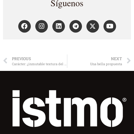
Síguenos
PREVIOUS
NEXT
Carácter: ¿inmutable textura del alma?
Una bella propuesta