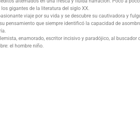
ditos alternados en una fresca y fluida narración. Poco a poco,
os gigantes de la literatura del siglo XX.
asionante viaje por su vida y se descubre su cautivadora y fulg
n su pensamiento que siempre identificó la capacidad de asombr
ía.
emista, enamorado, escritor incisivo y paradójico, al buscador d
bre: el hombre niño.