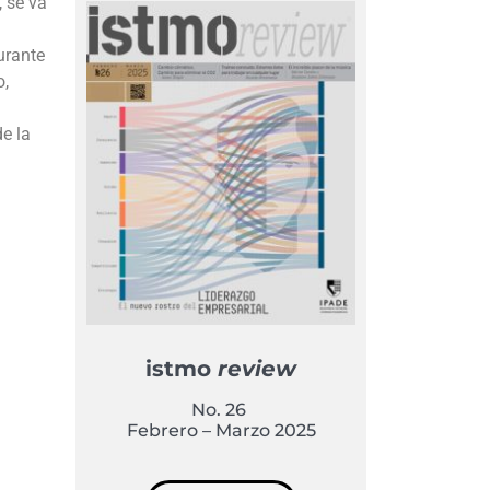
 se va
urante
o,
e la
istmo
review
No. 26
Febrero – Marzo 2025