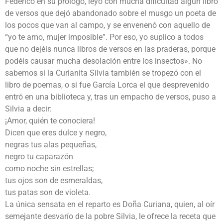
Federico en su prólogo, leyó con mucha dificultad algún libro
de versos que dejó abandonado sobre el musgo un poeta de
los pocos que van al campo, y se envenenó con aquello de
“yo te amo, mujer imposible”. Por eso, yo suplico a todos
que no dejéis nunca libros de versos en las praderas, porque
podéis causar mucha desolación entre los insectos». No
sabemos si la Curianita Silvia también se tropezó con el
libro de poemas, o si fue García Lorca el que desprevenido
entró en una biblioteca y, tras un empacho de versos, puso a
Silvia a decir:
¡Amor, quién te conociera!
Dicen que eres dulce y negro,
negras tus alas pequeñas,
negro tu caparazón
como noche sin estrellas;
tus ojos son de esmeraldas,
tus patas son de violeta.
La única sensata en el reparto es Doña Curiana, quien, al oír
semejante desvarío de la pobre Silvia, le ofrece la receta que