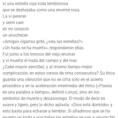
vi una estrella roja toda temblorosa
que se deshojaba como una enorme rosa.
La vi perecer
y sentí caer
en mi corazón
un anochecer.
«Amigas cigarras grité, ¿veis las estrellas?»
«Un hada se ha muerto», respondieron ellas.
Fui junto a los troncos del viejo encinar
y vi muerta el hada del campo y del mar.
¿Cabe mayor sencillez, y al mismo tiempo mejor
complicación, en estos versos de rima consecutiva? Su lírica
guarda una vibración que no se cifra sólo en el acierto
prosódico y en la aceleración intermedia del ritmo («Poesía
es una palabra a tiempo», definió Lorca), sino en los
símbolos de muerte y desasosiego. El modo de decir es
suave y ligero, pero lo dicho aplasta: «Dios está dormido» y
esto basta para echarse a temblar. Si añadimos que se ha
muerto un hada y que todas las estrellas se van a apagar No