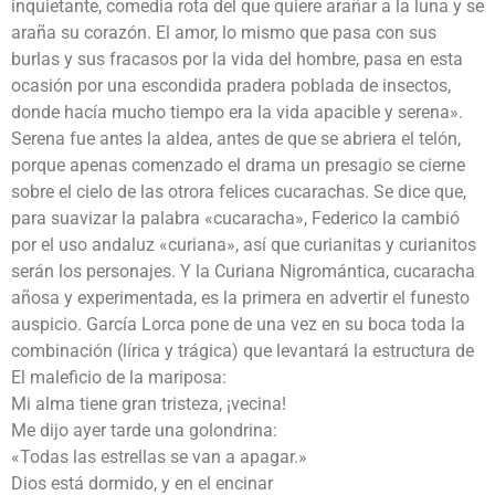
inquietante, comedia rota del que quiere arañar a la luna y se
araña su corazón. El amor, lo mismo que pasa con sus
burlas y sus fracasos por la vida del hombre, pasa en esta
ocasión por una escondida pradera poblada de insectos,
donde hacía mucho tiempo era la vida apacible y serena».
Serena fue antes la aldea, antes de que se abriera el telón,
porque apenas comenzado el drama un presagio se cierne
sobre el cielo de las otrora felices cucarachas. Se dice que,
para suavizar la palabra «cucaracha», Federico la cambió
por el uso andaluz «curiana», así que curianitas y curianitos
serán los personajes. Y la Curiana Nigromántica, cucaracha
añosa y experimentada, es la primera en advertir el funesto
auspicio. García Lorca pone de una vez en su boca toda la
combinación (lírica y trágica) que levantará la estructura de
El maleficio de la mariposa:
Mi alma tiene gran tristeza, ¡vecina!
Me dijo ayer tarde una golondrina:
«Todas las estrellas se van a apagar.»
Dios está dormido, y en el encinar