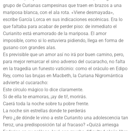
grupo de Curianas campesinas que traen en brazos a una
mariposa blanca, con el ala rota. «Viene desmayada»,
escribe García Lorca en sus indicaciones escénicas. Era lo
que faltaba para acabar de perder piso: de inmediato el
Curianito está enamorado de la mariposa. El amor
imposible, como si lo estuviera pidiendo, llega en forma de
gusano con grandes alas.
Es previsible que un amor así no irá por buen camino, pero,
para mejor remarcar el sino adverso del cucaracho, no falta
en la tragedia un funesto vaticinio: como el oráculo en Edipo
Rey, como las brujas en Macbeth, la Curiana Nigromántica
advierte al cucaracho:
Este círculo mágico lo dice claramente.
Si de ella te enamoras, ¡ay de ti!, morirás.
Caerá toda la noche sobre tu pobre frente.
La noche sin estrellas donde te perderás
Pero ¿de dónde le vino a este Curianito una adolescencia tan
feroz, una predisposición tal al fracaso? «Quizá arriesga