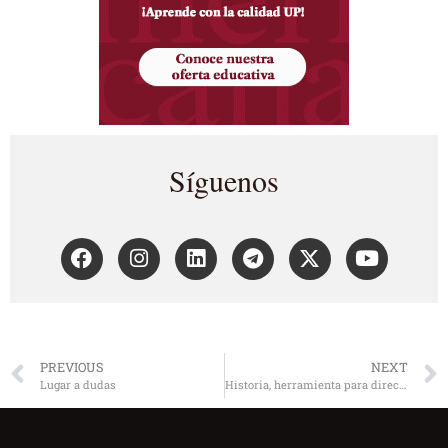
Síguenos
PREVIOUS
NEXT
Lugar a dudas
Historia, herramienta para directivos