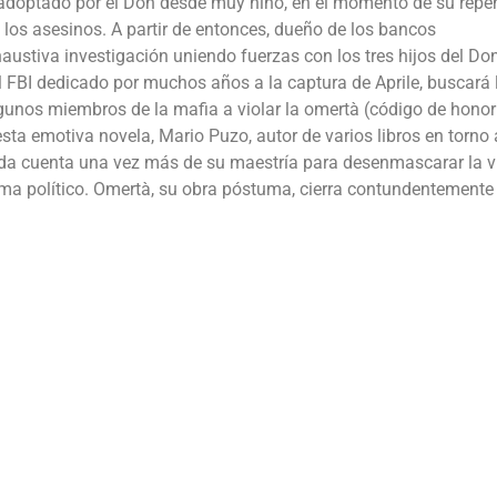
a, adoptado por el Don desde muy niño, en el momento de su repe
 los asesinos. A partir de entonces, dueño de los bancos
haustiva investigación uniendo fuerzas con los tres hijos del Do
el FBI dedicado por muchos años a la captura de Aprile, buscará 
lgunos miembros de la mafia a violar la omertà (código de honor
esta emotiva novela, Mario Puzo, autor de varios libros en torno 
– da cuenta una vez más de su maestría para desenmascarar la v
tema político. Omertà, su obra póstuma, cierra contundentemente 