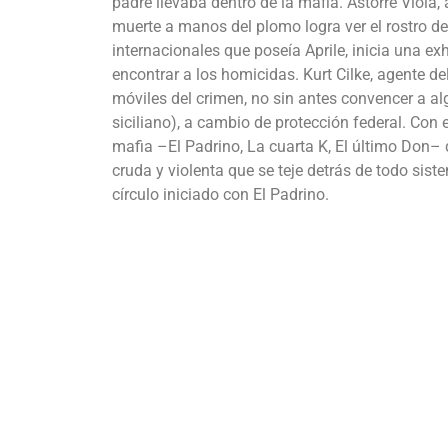
padre llevaba dentro de la mafia. Astorre Viol
muerte a manos del plomo logra ver el rostro de
internacionales que poseía Aprile, inicia una ex
encontrar a los homicidas. Kurt Cilke, agente d
móviles del crimen, no sin antes convencer a a
siciliano), a cambio de protección federal. Con 
mafia –El Padrino, La cuarta K, El último Don
cruda y violenta que se teje detrás de todo sis
círculo iniciado con El Padrino.