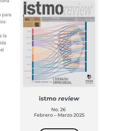
ntina
n para
los
a la
ida
el
istmo
review
No. 26
Febrero – Marzo 2025