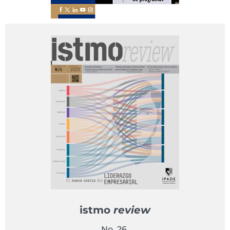
istmo
review
No. 26