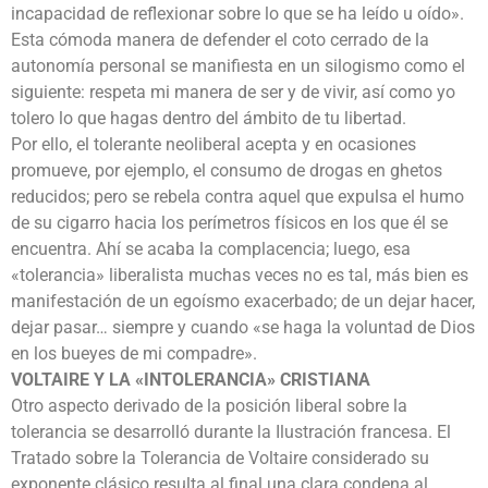
incapacidad de reflexionar sobre lo que se ha leído u oído».
Esta cómoda manera de defender el coto cerrado de la
autonomía personal se manifiesta en un silogismo como el
siguiente: respeta mi manera de ser y de vivir, así como yo
tolero lo que hagas dentro del ámbito de tu libertad.
Por ello, el tolerante neoliberal acepta y en ocasiones
promueve, por ejemplo, el consumo de drogas en ghetos
reducidos; pero se rebela contra aquel que expulsa el humo
de su cigarro hacia los perímetros físicos en los que él se
encuentra. Ahí se acaba la complacencia; luego, esa
«tolerancia» liberalista muchas veces no es tal, más bien es
manifestación de un egoísmo exacerbado; de un dejar hacer,
dejar pasar… siempre y cuando «se haga la voluntad de Dios
en los bueyes de mi compadre».
VOLTAIRE Y LA «INTOLERANCIA» CRISTIANA
Otro aspecto derivado de la posición liberal sobre la
tolerancia se desarrolló durante la Ilustración francesa. El
Tratado sobre la Tolerancia de Voltaire considerado su
exponente clásico resulta al final una clara condena al